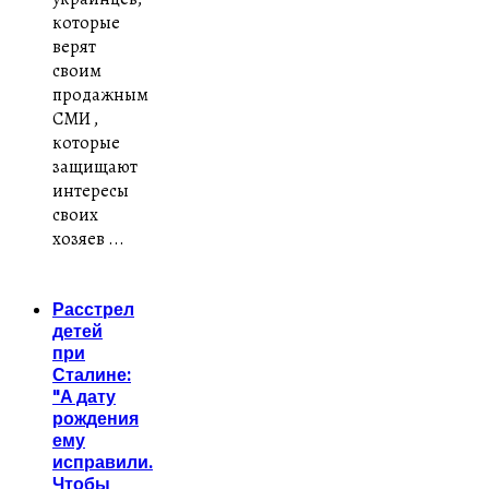
которые
верят
своим
продажным
СМИ ,
которые
защищают
интересы
своих
хозяев ...
Расстрел
детей
при
Сталине:
"А дату
рождения
ему
исправили.
Чтобы