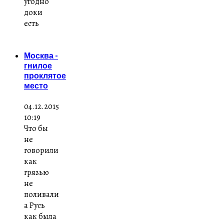
угодно
доки
есть
Москва -
гнилое
проклятое
место
04.12.2015
10:19
Что бы
не
говорили
как
грязью
не
поливали
а Русь
как была