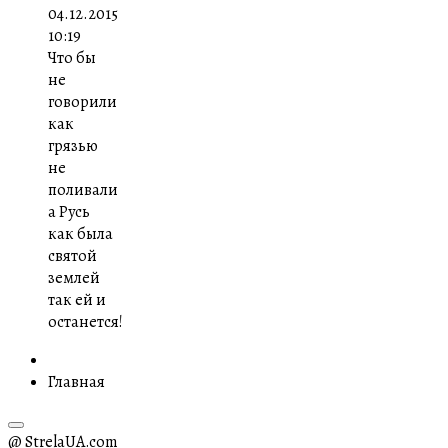
04.12.2015
10:19
Что бы
не
говорили
как
грязью
не
поливали
а Русь
как была
святой
землей
так ей и
останется!
Главная
@ StrelaUA.com