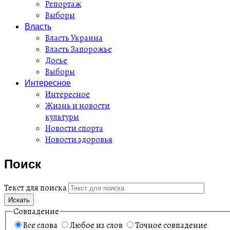
Репортаж
Выборы
Власть
Власть Украина
Власть Запорожье
Досье
Выборы
Интересное
Интересное
Жизнь и новости
культуры
Новости спорта
Новости здоровья
Поиск
Текст для поиска
Искать
Совпадение
Все слова
Любое из слов
Точное совпадение