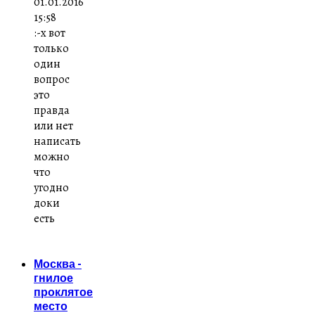
01.01.2016
15:58
:-x вот
только
один
вопрос
это
правда
или нет
написать
можно
что
угодно
доки
есть
Москва -
гнилое
проклятое
место