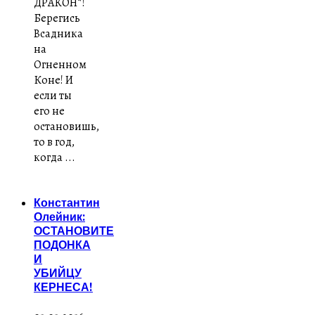
ДРАКОН*!
Берегись
Всадника
на
Огненном
Коне! И
если ты
его не
остановишь,
то в год,
когда ...
Константин
Олейник:
ОСТАНОВИТЕ
ПОДОНКА
И
УБИЙЦУ
КЕРНЕСА!