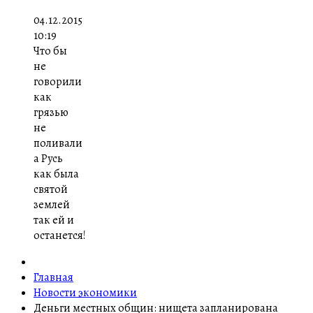
04.12.2015
10:19
Что бы
не
говорили
как
грязью
не
поливали
а Русь
как была
святой
землей
так ей и
останется!
Главная
Новости экономики
Деньги местных общин: нищета запланирована