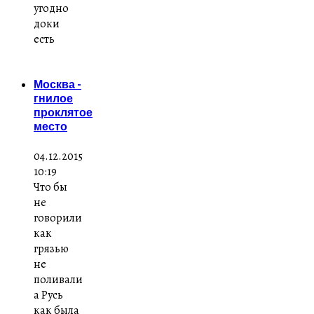
угодно
доки
есть
Москва -
гнилое
проклятое
место
04.12.2015
10:19
Что бы
не
говорили
как
грязью
не
поливали
а Русь
как была