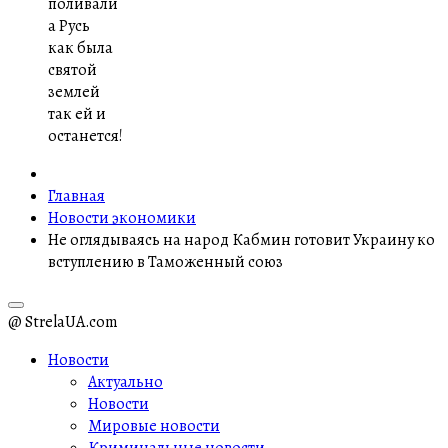
поливали
а Русь
как была
святой
землей
так ей и
останется!
Главная
Новости экономики
Не оглядываясь на народ Кабмин готовит Украину ко
вступлению в Таможенный союз
@ StrelaUA.com
Новости
Актуально
Новости
Мировые новости