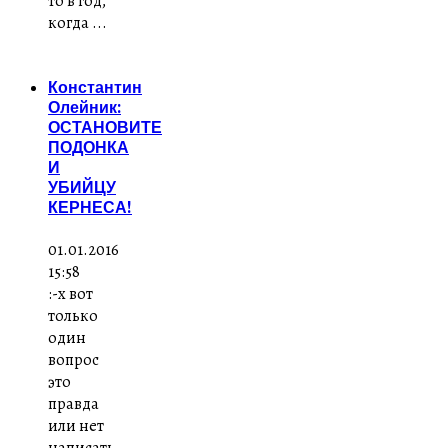
то в год,
когда ...
Константин
Олейник:
ОСТАНОВИТЕ
ПОДОНКА
И
УБИЙЦУ
КЕРНЕСА!
01.01.2016
15:58
:-x вот
только
один
вопрос
это
правда
или нет
написать