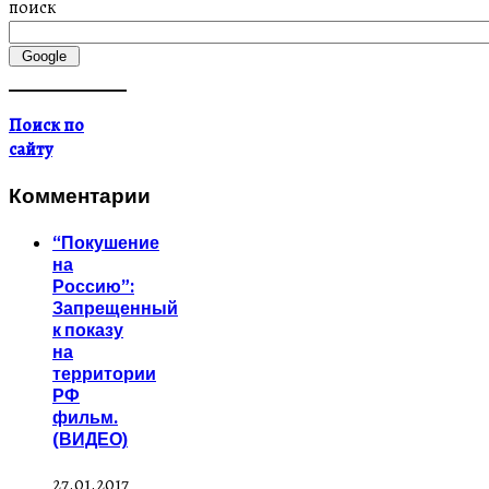
поиск
Поиск по
сайту
Комментарии
“Покушение
на
Россию”:
Запрещенный
к показу
на
территории
РФ
фильм.
(ВИДЕО)
27.01.2017