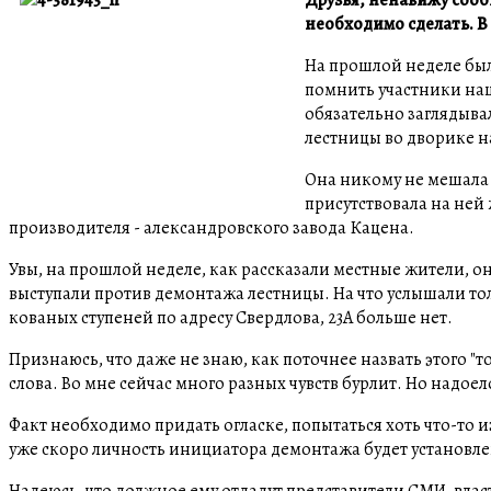
необходимо сделать. В
На прошлой неделе бы
помнить участники наш
обязательно заглядыва
лестницы во дворике н
Она никому не мешала н
присутствовала на ней ж
производителя - александровского завода Кацена.
Увы, на прошлой неделе, как рассказали местные жители, 
выступали против демонтажа лестницы. На что услышали тольк
кованых ступеней по адресу Свердлова, 23А больше нет.
Признаюсь, что даже не знаю, как поточнее назвать этого 
слова. Во мне сейчас много разных чувств бурлит. Но надоел
Факт необходимо придать огласке, попытаться хоть что-то 
уже скоро личность инициатора демонтажа будет установле
Надеюсь, что должное ему отдадут представители СМИ, влас