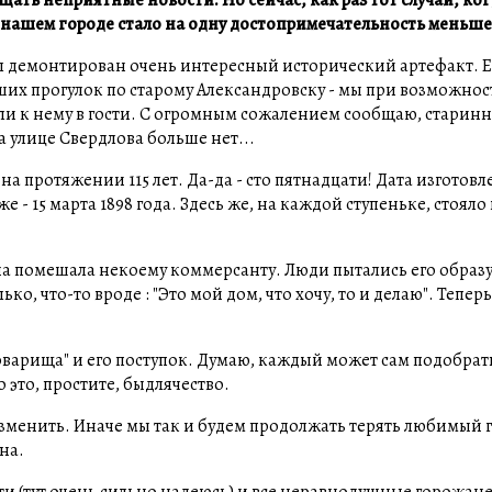
 нашем городе стало на одну достопримечательность меньше,
л демонтирован очень интересный исторический артефакт. 
их прогулок по старому Александровску - мы при возможнос
ли к нему в гости. С огромным сожалением сообщаю, старин
а улице Свердлова больше нет...
а протяжении 115 лет. Да-да - сто пятнадцати! Дата изготов
е - 15 марта 1898 года. Здесь же, на каждой ступеньке, стояло
она помешала некоему коммерсанту. Люди пытались его образ
о, что-то вроде : "Это мой дом, что хочу, то и делаю". Тепер
"товарища" и его поступок. Думаю, каждый может сам подобра
о это, простите, быдлячество.
изменить. Иначе мы так и будем продолжать терять любимый 
на.
ти (тут очень сильно надеюсь) и все неравнодушные горожане