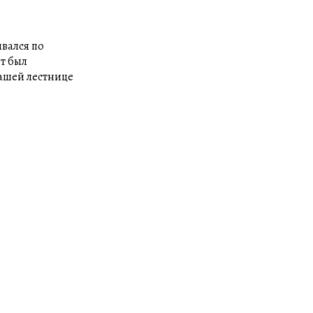
ивался по
от был
нашей лестнице