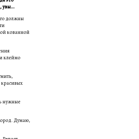
 увы...
Его должны
ти
ной кованной
ления
 и клеймо
умить,
ь красивых
ть нужные
город. Думаю,
. Репост