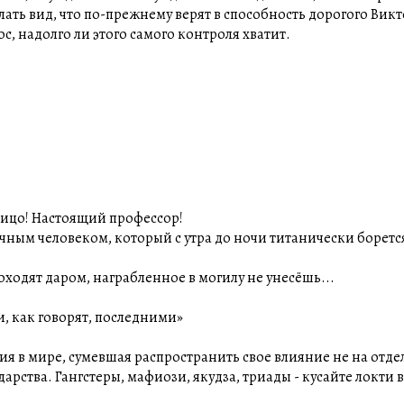
лать вид, что по-прежнему верят в способность дорогого Вик
, надолго ли этого самого контроля хватит.
лицо! Настоящий профессор!
чным человеком, который с утра до ночи титанически борется
оходят даром, награбленное в могилу не унесёшь...
ли, как говорят, последними»
ртия в мире, сумевшая распространить свое влияние не на отд
рства. Гангстеры, мафиози, якудза, триады - кусайте локти в