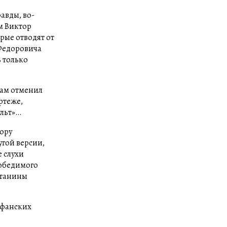
авды, во-
м Виктор
орые отводят от
Федоровича
ь только
нам отменил
ртеже,
ульт»…
тору
угой версии,
 слухи
победимого
штанины
еофанских