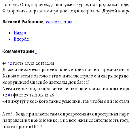
поняли. Они, впрочем, давно уже в курсе, но продолжают де
Федоровича держать ситуацию под контролем. Другой вопрос
Василий Рыбников
,
censor.net.ua
Назад
Вперёд
Комментарии
+3
#2
гость
27.12.2013 12:54
Даже и не замечал ранее какое умное у нашего президента 
Как нам всем повезло с этим интеллектуалом и сверх порядо
коррупцией! Спасибо жителям Донбасса!
А если серьезно, то проклятия и ненависть миллионов не пр
+2
#1
факт
27.12.2013 12:26
«Я вижу тут у кое-кого такие усмешки, так чтобы они не ста
А то !!! Ведь при власти самая прогрессивная преступная па
направления в экономике, а на всю жизнедеятельность госуда
никто против ПР !!!