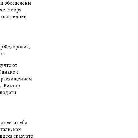
ли обеспечены
че. Не зря
до последней
ор Федорович,
от.
у что от
Однако с
с расхищением
ил Виктор
под эти
я вести себя
тали, как
шиеся сразу это