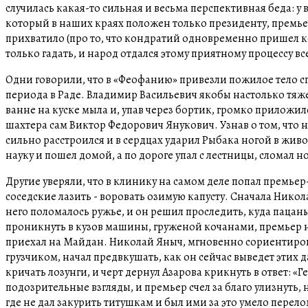
случилась какая-то сильная и весьма перспективная беда: 
который в наших краях положен только президенту, премье
прихватило (про то, что кондратий одновременно пришел ко
только гадать, и народ отдался этому приятному процессу в
Одни говорили, что в «Феофанию» привезли пожилое тело с
периода в Раде. Владимир Васильевич якобы настолько тяж
ванне на куске мыла и, упав через бортик, громко приложи
шахтера сам Виктор Федорович Янукович. Узнав о том, что 
сильно расстроился и в сердцах ударил Рыбака ногой в жи
науку и пошел домой, а по дороге упал с лестницы, сломал 
Другие уверяли, что в клинику на самом деле попал премье
соседские лазить - воровать озимую капусту. Сначала Никол
него поломалось ружье, и он решил проследить, куда пацаны
проникнуть в кузов машины, груженой кочанами, премьер на
приехал на Майдан. Николай Яныч, мгновенно сориентиров
грузчиком, начал предвкушать, как он сейчас выведет этих д
кричать лозунги, и черт дернул Азарова крикнуть в ответ: «
подозрительные взгляды, и премьер счел за благо улизнуть
где не дал закурить титушкам и был ими за это умело перел