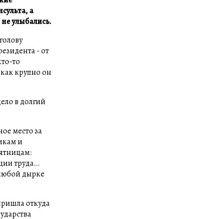
сульта, а
не улыбались.
голову
езидента - от
кто-то
 как крупно он
ело в долгий
ое место за
никам и
пятницам:
ации труда…
 любой дырке
 пришла откуда
сударства