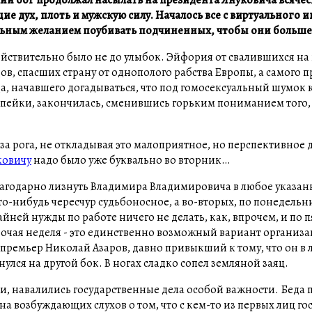
 дух, плоть и мужскую силу. Началось все с виртуального ин
льным желанием поубивать подчиненных, чтобы они больше 
йствительно было не до улыбок. Эйфория от свалившихся на 
, спасших страну от однополого рабства Европы, а самого пр
а, начавшего догадываться, что под гомосексуальный шумок 
пейки, закончилась, сменившись горьким пониманием того,
 рога, не откладывая это малоприятное, но перспективное д
ковичу
надо было уже буквально во вторник…
агодарно лизнуть Владимира Владимировича в любое указанн
 что-нибудь чересчур судьбоносное, а во-вторых, по понедель
райней нужды по работе ничего не делать, как, впрочем, и по 
абочая неделя - это единственно возможный вариант организ
 премьер Николай Азаров, давно привыкший к тому, что он в
улся на другой бок. В ногах сладко сопел земляной заяц.
ни, навалились государственные дела особой важности. Беда
на возбуждающих слухов о том, что с кем-то из первых лиц го