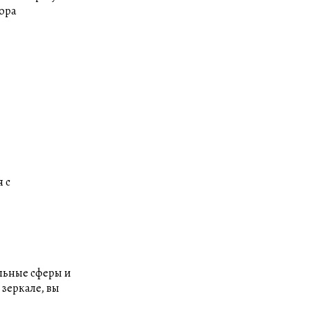
тора
 с
ельные сферы и
 зеркале, вы