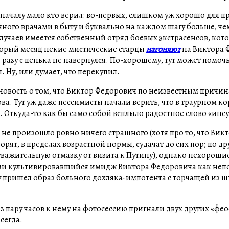
оначалу мало кто верил: во-первых, слишком уж хорошо для пр
нного врачами в быту и буквально на каждом шагу больше, че
 случаев имеется собственный отряд боевых экстрасенсов, кот
торый месяц некие мистические старцы
нагоняют
на Виктора 
 разу с пенька не навернулся. По-хорошему, тут может помоч
 Ну, или думает, что перекупил.
 новость о том, что Виктор Федорович по неизвестным причи
ва. Тут уж даже пессимисты начали верить, что в траурном ко
Откуда-то как бы само собой всплыло радостное слово «инс
 не произошло ровно ничего страшного (хотя про то, что Вик
рят, в пределах возрастной нормы, судачат до сих пор; по др
важительную отмазку от визита к Путину), однако нехорошие
дами культивировавшийся имидж Виктора Федоровича как не
ну пришел образ больного дохляка-импотента с торчащей из 
ез пару часов к нему на фотосессию пригнали двух других «ф
сегда.