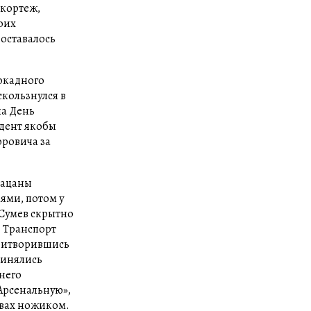
 кортеж,
оих
 оставалось
окадного
кользнулся в
на День
идент якобы
оровича за
пацаны
ями, потом у
 Сумев скрытно
. Транспорт
притворившись
принялись
 него
«Арсенальную»,
рвах ножиком.