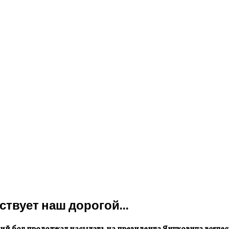
твует наш дорогой...
ий бог продолжал насылать на президента Януковича всяче