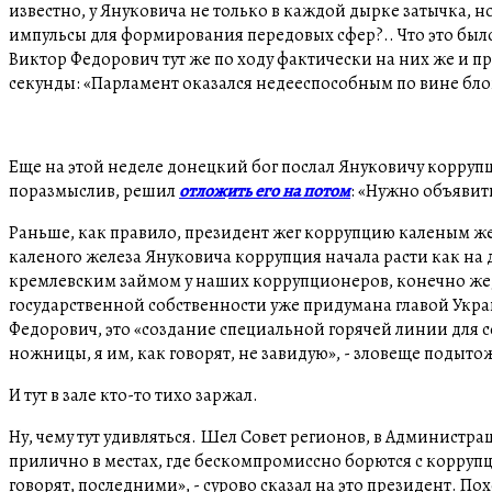
известно, у Януковича не только в каждой дырке затычка, 
импульсы для формирования передовых сфер?.. Что это было?
Виктор Федорович тут же по ходу фактически на них же и п
секунды: «Парламент оказался недееспособным по вине бл
Еще на этой неделе донецкий бог послал Януковичу корруп
поразмыслив, решил
отложить его на потом
: «Нужно объявит
Раньше, как правило, президент жег коррупцию каленым жел
каленого железа Януковича коррупция начала расти как на 
кремлевским займом у наших коррупционеров, конечно же,
государственной собственности уже придумана главой Укра
Федорович, это «создание специальной горячей линии для с
ножницы, я им, как говорят, не завидую», - зловеще подыт
И тут в зале кто-то тихо заржал.
Ну, чему тут удивляться. Шел Совет регионов, в Администра
прилично в местах, где бескомпромиссно борются с коррупци
говорят, последними», - сурово сказал на это президент. По