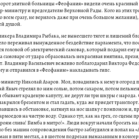
у ворот элитной больницы «Феофания» видели очень красивый
р-министру и председателю Верховной Рады. Кого из этих тр
 всем сразу, не верилось даже при очень большом желании),
сей душой.
пикера Владимира Рыбака, не вынесшего тягот и лишений бл
ело переживал вынужденное бездействие парламента, что пос
лся головой об электрический самовар, который подарил ему 
на самоваре от удара образовалась некрасивая вмятина, през
вот. Владимир Васильевич вежливо поблагодарил Виктора Фед
ногу и отправился в «Феофанию» накладывать гипс.
р-министр Николай Азаров. Мол, повадились к нему в огород 
ай Яныч стрелял по ним солью, потом сахаром, потом пельмен
 сбывают краденую капусту, не дерут ли три шкуры с народа.
крылся брезентом и стал гадать, куда же приедет транспорт
авшись в обстановке, натянул на нос шапку с помпоном и, 
армоедов на чистую воду. Однако тут, как на грех, со сцены 
Героям слива! Бимба в митро!». Люди вокруг начали бросать на
, но без машин сопровождения быстро заблудился и попал на 
оман в пяти местах, а в шестом подрезан вымазанным в консе