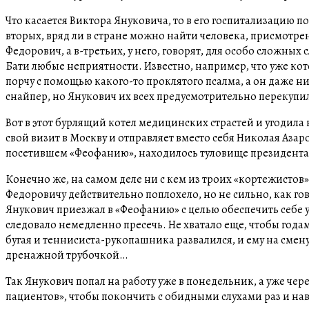
Что касается Виктора Януковича, то в его госпитализацию п
вторых, вряд ли в стране можно найти человека, присмотре
Федорович, а в-третьих, у него, говорят, для особо сложных
Бати любые неприятности. Известно, например, что уже ко
порчу с помощью какого-то проклятого псалма, а он даже ни
снайпер, но Янукович их всех предусмотрительно перекупил.
Вот в этот бурлящий котел медицинских страстей и угодила
свой визит в Москву и отправляет вместо себя Николая Азаро
посетившем «Феофанию», находилось туловище президента. 
Конечно же, на самом деле ни с кем из троих «кортежистов»
Федоровичу действительно поплохело, но не сильно, как гово
Янукович приезжал в «Феофанию» с целью обеспечить себе у
следовало немедленно пресечь. Не хватало еще, чтобы го
бугая и теннисиста-рукопашника развалился, и ему на сме
дренажной трубочкой…
Так Янукович попал на работу уже в понедельник, а уже чер
пациентов», чтобы покончить с обидными слухами раз и нав