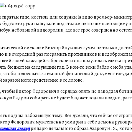
лом спрятан гипс, костыль или ходунки (а лицо премьер-минист
будто его руки нащупали под столом нечто по-настоящему н
сбук небольшой видеоролик, где все трое совершенно естес
литической смекалке Виктор Янукович сумел не только дост
о и в очередной раз посрамить противников и недоброжелат
и всей своей кажущейся броскости она получилась слегка прит
ть бюджет на следующий год. В кои-то веки бабло с неба упа
о, чтобы голосовать за главный финансовый документ государ
 заразой непосредственно в ее логове.
, чтобы Виктор Федорович в сердцах опять не наподдал ботин
акую Раду он собирать не будет: бюджет подали поздно, рас
ять поднял наболевшую тему. Все думали, что сейчас от стро
иктор Федорович мужественно усмирил в себе демона рукопр
навешал люлей
рыцарю печального образа Азарову Н. Я., кото