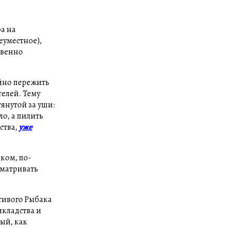
ра на
еуместное),
твенно
ойно пережить
елей. Тему
янутой за уши:
ло, а пилить
ства,
уже
ком, по-
сматривать
птивого Рыбака
икладства и
рый, как