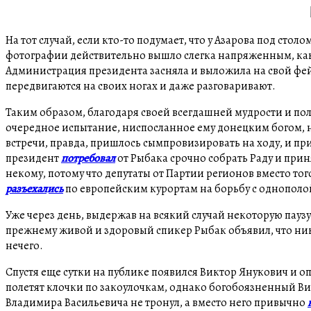
На тот случай, если кто-то подумает, что у Азарова под сто
фотографии действительно вышло слегка напряженным, как 
Администрация президента засняла и выложила на свой фей
передвигаются на своих ногах и даже разговаривают.
Таким образом, благодаря своей всегдашней мудрости и по
очередное испытание, ниспосланное ему донецким богом, н
встречи, правда, пришлось сымпровизировать на ходу, и пр
президент
потребовал
от Рыбака срочно собрать Раду и приня
некому, потому что депутаты от Партии регионов вместо тог
разъехались
по европейским курортам на борьбу с однополой
Уже через день, выдержав на всякий случай некоторую паузу
прежнему живой и здоровый спикер Рыбак объявил, что ник
нечего.
Спустя еще сутки на публике появился Виктор Янукович и оп
полетят клочки по закоулочкам, однако богобоязненный В
Владимира Васильевича не тронул, а вместо него привычно