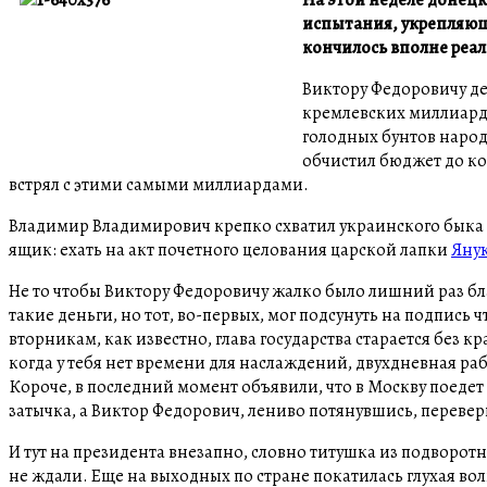
испытания, укрепляющие
кончилось вполне реа
Виктору Федоровичу де
кремлевских миллиардов
голодных бунтов народ
обчистил бюджет до ко
встрял с этими самыми миллиардами.
Владимир Владимирович крепко схватил украинского быка за
ящик: ехать на акт почетного целования царской лапки
Яну
Не то чтобы Виктору Федоровичу жалко было лишний раз бл
такие деньги, но тот, во-первых, мог подсунуть на подпись
вторникам, как известно, глава государства старается без к
когда у тебя нет времени для наслаждений, двухдневная р
Короче, в последний момент объявили, что в Москву поедет
затычка, а Виктор Федорович, лениво потянувшись, переверн
И тут на президента внезапно, словно титушка из подворот
не ждали. Еще на выходных по стране покатилась глухая вол