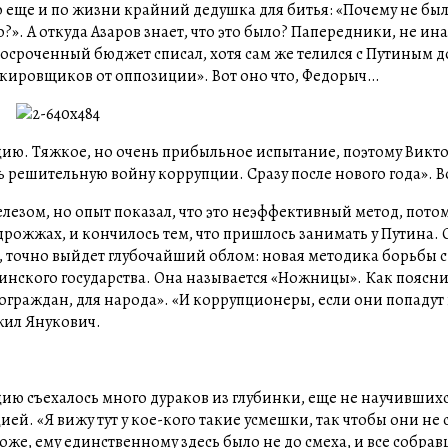
но еще и по жизни крайний дедушка для битья: «Почему не бы
». А откуда Азаров знает, что это было? Папередники, не ина
росроченный бюджет списал, хотя сам же телился с Путиным 
окировщиков от оппозиции». Вот оно что, Федорыч…
цию. Тяжкое, но очень прибыльное испытание, поэтому Викт
ь решительную войну коррупции. Сразу после нового года». В
езом, но опыт показал, что это неэффективный метод, потом
дрожжах, и кончилось тем, что пришлось занимать у Путина. 
 точно выйдет глубочайший облом: новая методика борьбы 
инского государства. Она называется «Ножницы». Как поясн
ограждан, для народа». «И коррупционеры, если они попадут 
ожил Янукович.
цию съехалось много дураков из глубинки, еще не научившихс
ей. «Я вижу тут у кое-кого такие усмешки, так чтобы они не с
хоже, ему единственному здесь было не до смеха, и все собрав