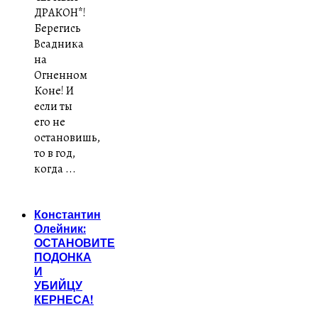
ДРАКОН*!
Берегись
Всадника
на
Огненном
Коне! И
если ты
его не
остановишь,
то в год,
когда ...
Константин
Олейник:
ОСТАНОВИТЕ
ПОДОНКА
И
УБИЙЦУ
КЕРНЕСА!