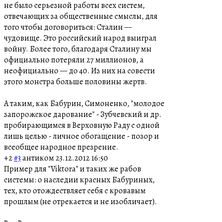
не было серьезной работы всех систем,
отвечающих за общественные смыслы, для
того чтобы договориться: Сталин —
чудовище. Это российский народ выиграл
войну. Более того, благодаря Сталину мы
официально потеряли 27 миллионов, а
неофициально — до 40. Из них на совести
этого монстра больше половины жертв.
А таким, как Бабурин, Симоненко, "молодое
запорожское дарование" - Зубчевский и др.
пробирающимся в Верховную Раду с одной
лишь целью - личное обогащение - позор и
всеобщее народное презрение.
+2
#3
антиком
23.12.2012 16:50
Пример для "Viktorа" и таких же рабов
системы: о наследии красных Бабуриных,
тех, кто отождествляет себя с кровавым
прошлым (не отрекается и не изобличает).