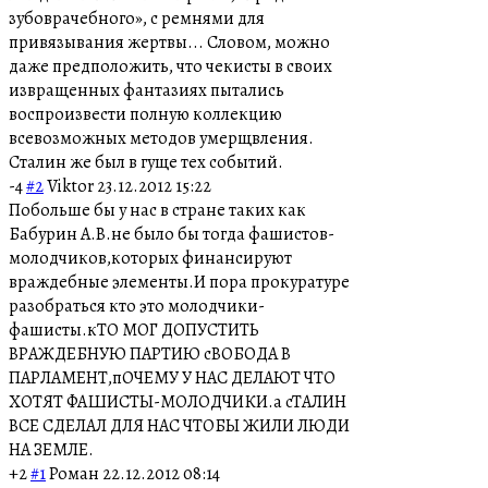
зубоврачебного», с ремнями для
привязывания жертвы... Словом, можно
даже предположить, что чекисты в своих
извращенных фантазиях пытались
воспроизвести полную коллекцию
всевозможных методов умерщвления.
Сталин же был в гуще тех событий.
-4
#2
Viktor
23.12.2012 15:22
Побольше бы у нас в стране таких как
Бабурин А.В.не было бы тогда фашистов-
молодчиков,которых финансируют
враждебные элементы.И пора прокуратуре
разобраться кто это молодчики-
фашисты.кТО МОГ ДОПУСТИТЬ
ВРАЖДЕБНУЮ ПАРТИЮ сВОБОДА В
ПАРЛАМЕНТ,пОЧЕМУ У НАС ДЕЛАЮТ ЧТО
ХОТЯТ ФАШИСТЫ-МОЛОДЧИКИ.а сТАЛИН
ВСЕ СДЕЛАЛ ДЛЯ НАС ЧТОБЫ ЖИЛИ ЛЮДИ
НА ЗЕМЛЕ.
+2
#1
Роман
22.12.2012 08:14