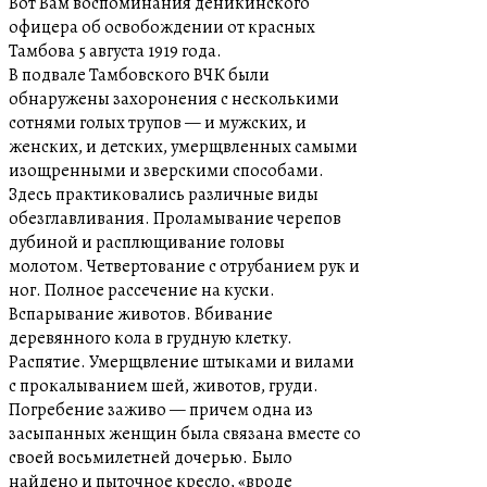
Вот Вам воспоминания деникинского
офицера об освобождении от красных
Тамбова 5 августа 1919 года.
В подвале Тамбовского ВЧК были
обнаружены захоронения с несколькими
сотнями голых трупов — и мужских, и
женских, и детских, умерщвленных самыми
изощренными и зверскими способами.
Здесь практиковались различные виды
обезглавливания. Проламывание черепов
дубиной и расплющивание головы
молотом. Четвертование с отрубанием рук и
ног. Полное рассечение на куски.
Вспарывание животов. Вбивание
деревянного кола в грудную клетку.
Распятие. Умерщвление штыками и вилами
с прокалыванием шей, животов, груди.
Погребение заживо — причем одна из
засыпанных женщин была связана вместе со
своей восьмилетней дочерью. Было
найдено и пыточное кресло, «вроде