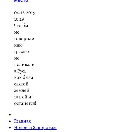
место
04.12.2015
10:19
Что бы
не
говорили
как
грязью
не
поливали
а Русь
как была
святой
землей
так ей и
останется!
Главная
Новости Запорожья